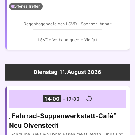
Offenes Treffen
Regenbogencafe des LSVD+ Sachsen-Anhalt
LSVD+ Verband queere Vielfalt
Dienstag, 11. August 2026
↺
14:00
–
17:30
„Fahrrad-Suppenwerkstatt-Café“
Neu Olvenstedt
„Schraube, Keks & Suppe“ Essen meist vegan. Tipps und