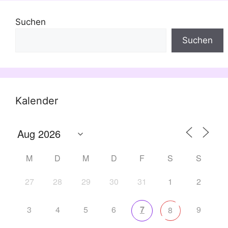
Suchen
Suchen
Kalender
M
D
M
D
F
S
S
27
28
29
30
31
1
2
3
4
5
6
7
9
8