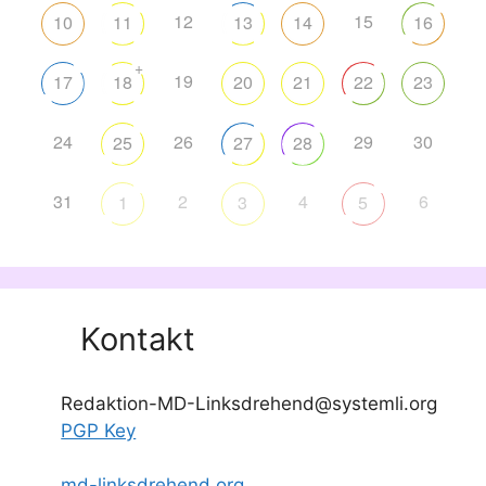
12
15
10
11
13
14
16
+
19
17
18
20
21
22
23
24
26
29
30
25
27
28
31
2
4
6
1
3
5
Kontakt
Redaktion-MD-Linksdrehend@systemli.org
PGP Key
md-linksdrehend.org