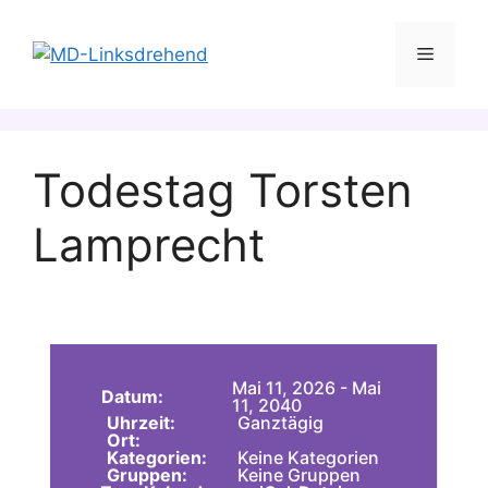
Zum
Inhalt
Menü
springen
Todestag Torsten
Lamprecht
Mai 11, 2026 - Mai
Datum:
11, 2040
Uhrzeit:
Ganztägig
Ort:
Kategorien:
Keine Kategorien
Gruppen:
Keine Gruppen