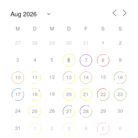
M
D
M
D
F
S
S
27
28
29
30
31
1
2
3
4
5
6
9
7
8
12
15
10
11
13
14
16
+
19
17
18
20
21
22
23
24
26
29
30
25
27
28
31
2
4
6
1
3
5