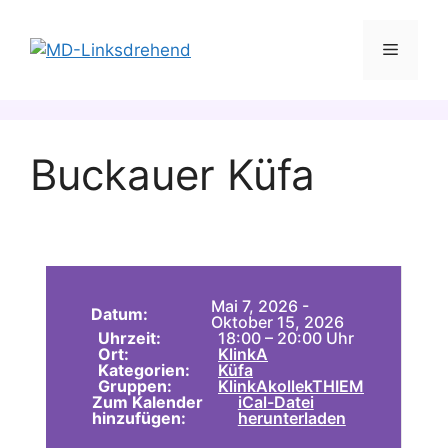
Zum
Inhalt
Menü
springen
Buckauer Küfa
Mai 7, 2026 -
Datum:
Oktober 15, 2026
Uhrzeit:
18:00 – 20:00 Uhr
Ort:
KlinkA
Kategorien:
Küfa
Gruppen:
KlinkA
kollekTHIEM
Zum Kalender
iCal-Datei
hinzufügen:
herunterladen