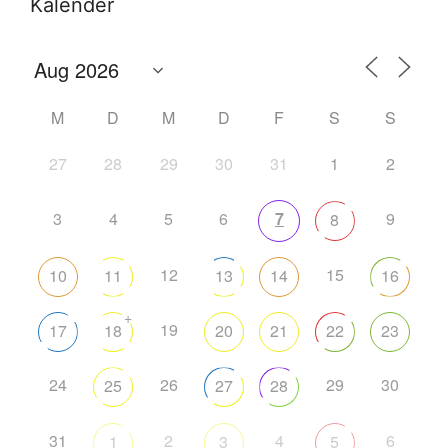
Kalender
M
D
M
D
F
S
S
27
28
29
30
31
1
2
3
4
5
6
7
9
8
12
15
10
11
13
14
16
+
19
17
18
20
21
22
23
24
26
29
30
25
27
28
31
2
4
6
1
3
5