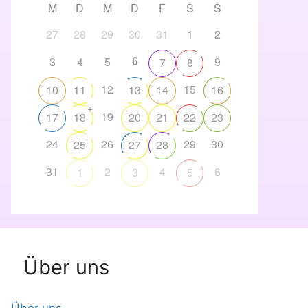
M
D
M
D
F
S
S
27
28
29
30
31
1
2
6
3
4
5
9
7
8
12
15
10
11
13
14
16
+
19
17
18
20
21
22
23
24
26
29
30
25
27
28
31
2
4
6
1
3
5
Über uns