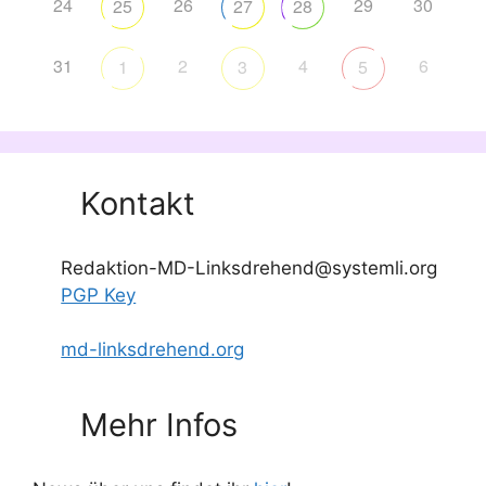
24
26
29
30
25
27
28
31
2
4
6
1
3
5
Kontakt
Redaktion-MD-Linksdrehend@systemli.org
PGP Key
md-linksdrehend.org
Mehr Infos