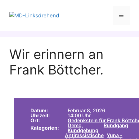
Zum
Inhalt
Menü
springen
Wir erinnern an
Frank Böttcher.
Datum:
Februar 8, 2026
Uhrzeit:
14:00 Uhr
Ort:
Gedenkstein für Frank Böttch
Demo,
Rundgang
Kategorien:
Kundgebung
Antirassistische
Yuna -