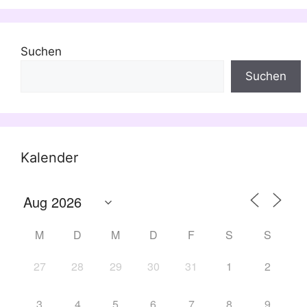
Suchen
Suchen
Kalender
M
D
M
D
F
S
S
27
28
29
30
31
1
2
3
4
5
6
7
8
9