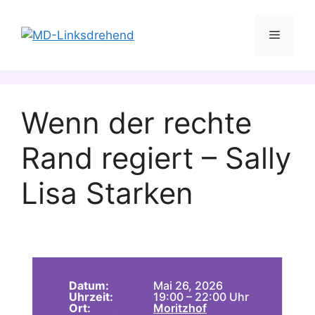
Zum
Inhalt
Menü
springen
Wenn der rechte
Rand regiert – Sally
Lisa Starken
Datum:
Mai 26, 2026
Uhrzeit:
19:00 – 22:00 Uhr
Ort:
Moritzhof