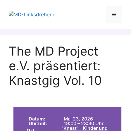
Zum
Inhalt
Menü
springen
The MD Project
e.V. präsentiert:
Knastgig Vol. 10
Datum:
Mai 23, 2026
Uhrzeit:
19:00 – 23:30 Uhr
"Knast" - Kinder und
Ort: