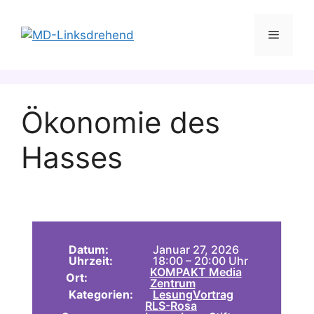
Zum
Inhalt
Menü
springen
Ökonomie des
Hasses
Datum:
Januar 27, 2026
Uhrzeit:
18:00 – 20:00 Uhr
KOMPAKT Media
Ort:
Zentrum
Kategorien:
Lesung
Vortrag
RLS-Rosa