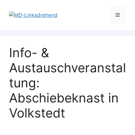
Zum
Inhalt
Menü
springen
Info- &
Austauschveranstal
tung:
Abschiebeknast in
Volkstedt