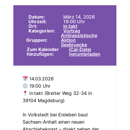
Datum:
März 14, 2026
Uhrzeit:
19:00 Uhr
Ort:
in:takt
Kategorien:
Vortrag
Antirassistische
Gruppen:
Aktion
Seebruecke
Zum Kalender
iCal-Datei
hinzufügen:
herunterladen
14.03.2026
19:00 Uhr
in:takt (Breiter Weg 32-34 in
39104 Magdeburg)
In Volkstedt bei Eisleben baut
Sachsen-Anhalt einen neuen
Abschiebeknast – direkt neben der