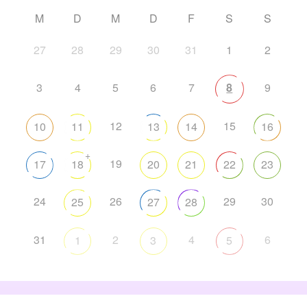
M
D
M
D
F
S
S
27
28
29
30
31
1
2
3
4
5
6
7
8
9
12
15
10
11
13
14
16
+
19
17
18
20
21
22
23
24
26
29
30
25
27
28
31
2
4
6
1
3
5