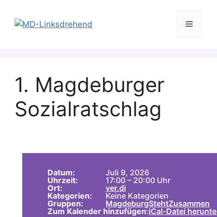
Zum
Inhalt
Menü
springen
1. Magdeburger
Sozialratschlag
Datum:
Juli 9, 2026
Uhrzeit:
17:00 – 20:00 Uhr
Ort:
ver.di
Kategorien:
Keine Kategorien
Gruppen:
MagdeburgStehtZusammen
Zum Kalender hinzufügen:
iCal-Datei herunte