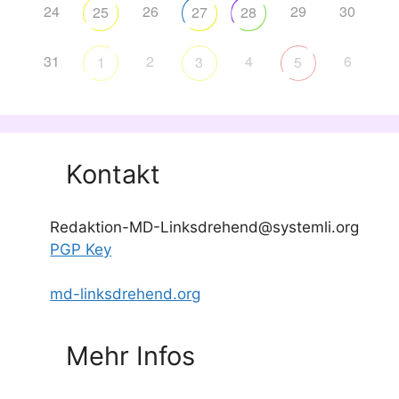
24
26
29
30
25
27
28
31
2
4
6
1
3
5
Kontakt
Redaktion-MD-Linksdrehend@systemli.org
PGP Key
md-linksdrehend.org
Mehr Infos